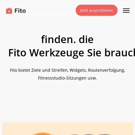
Zum
Men
Jetzt ausprobieren
Hauptinhalt
springen
finden.
die
Fito
Werkzeuge
Sie
brauc
Fito bietet Ziele und Streifen, Widgets, Routenverfolgung,
Fitnessstudio-Sitzungen usw.
Protein-
Rechner