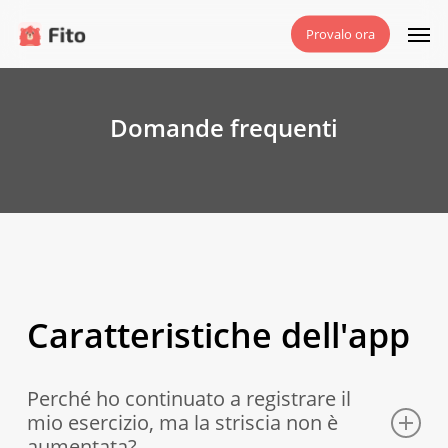
Vai
Men
Provalo ora
al
contenuto
principale
Domande frequenti
Caratteristiche dell'app
Perché ho continuato a registrare il
mio esercizio, ma la striscia non è
aumentata?