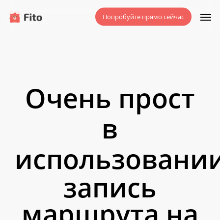
Перейти
Мен
Попробуйте прямо сейчас
к
основному
содержанию
Очень прост
в
использовани
запись
маршрута на