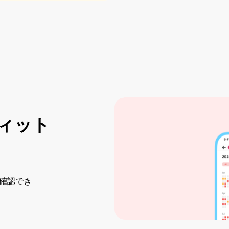
ィット
確認でき