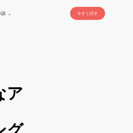
本語
今すぐ試す
なア
ング