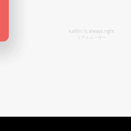
kaitlin.is.always.right
リアルユーザー