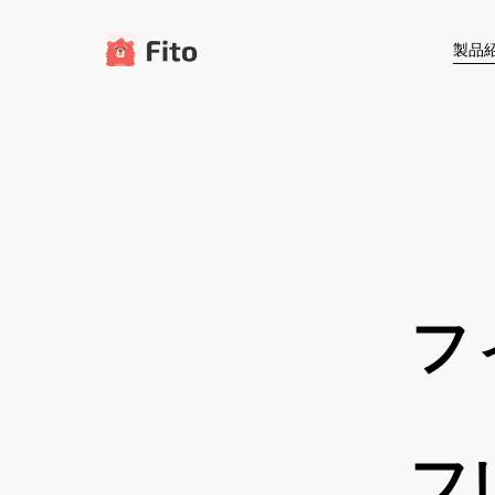
本
文
製品
へ
ス
キ
ッ
プ
フ
フ