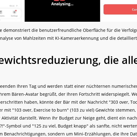
Sie demonstriert die benutzerfreundliche Oberfläche für die Verfol
nalyse von Mahlzeiten mit KI-Kameraerkennung und die detaillier
ewichtsreduzierung, die all
ie beenden Ihren Tag und werden statt einer nüchternen numerische
em Bären-Avatar begrüßt, der Ihren Fortschritt widerspiegelt. We
erschritten haben, könnte der Bär mit der Nachricht "303 over, To
der mit "103 over, Exercise to burn" (103 zu viel) Gewichte stemmen
 Aktivität darstellt. Wenn Ihr Budget zur Neige geht, dient ein nac
?!"-Symbol und "125 zu viel, Budget knapp" als sanfte, nicht wert
um Benachrichtigungen, sondern um Mini-Erzählungen, die Ihre Dat