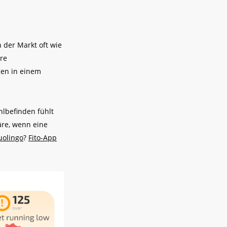
h der Markt oft wie
hre
gen in einem
lbefinden fühlt
äre, wenn eine
uolingo
?
Fito-App