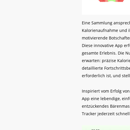
Eine Sammlung anspreche
Kalorienaufnahme und ih
motivierende Botschafte
Diese innovative App erf
gesamte Erlebnis. Die Nu
erwarten: präzise Kalor
detaillierte Fortschritts
erforderlich ist, und stel
Inspiriert vom Erfolg vo
App eine lebendige, einf
entzückendes Bärenmask
Tracker jederzeit schnell