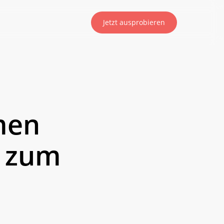
Jetzt ausprobieren
men
g zum