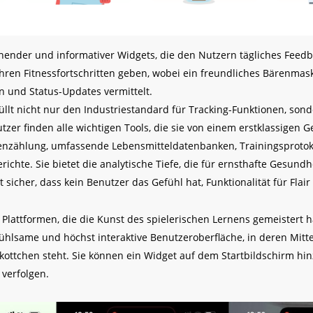
nder und informativer Widgets, die den Nutzern tägliches Feedb
ren Fitnessfortschritten geben, wobei ein freundliches Bärenmas
n und Status-Updates vermittelt.
üllt nicht nur den Industriestandard für Tracking-Funktionen, son
tzer finden alle wichtigen Tools, die sie von einem erstklassigen 
ienzählung, umfassende Lebensmitteldatenbanken, Trainingsprotok
berichte. Sie bietet die analytische Tiefe, die für ernsthafte Gesundh
lt sicher, dass kein Benutzer das Gefühl hat, Funktionalität für Flair
n Plattformen, die die Kunst des spielerischen Lernens gemeistert h
ühlsame und höchst interaktive Benutzeroberfläche, in deren Mitt
ottchen steht. Sie können ein Widget auf dem Startbildschirm hi
 verfolgen.