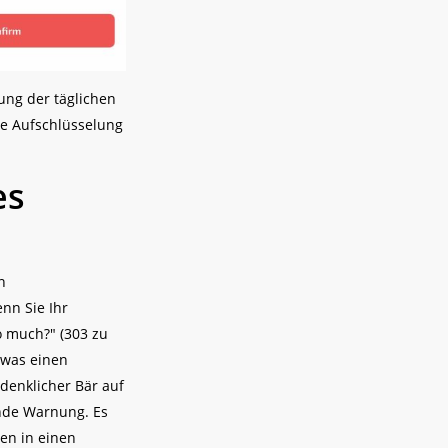
gung der täglichen
te Aufschlüsselung
es
n
nn Sie Ihr
o much?" (303 zu
, was einen
hdenklicher Bär auf
ende Warnung. Es
en in einen