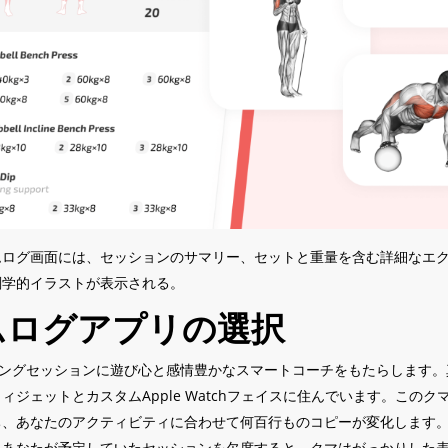
ムログ画面には、セッションのサマリー、セットと重量を含む詳細なエ
剖学的イラストが表示される。
ムログアプリの選択
ーニングセッションに遊び心と感情豊かなスマートコーチをもたらします
ィジェットとカスタムApple Watchフェイスに住んでいます。このク
ち、あなたのアクティビティに合わせて何百行ものコピーが変化します
、あなたが予定していたセッションを欠席すると、クマはがっかりした