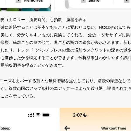
概要（カロリー、所要時間、心拍数、履歴を表示
確に追跡することは基本であることに変わりはない。Fitoはその点で
を美しく、分かりやすいものに変換してくれる。
分析
エクササイズに集
の履歴、筋群ごとの量の傾向、週ごとの筋力の進歩が表示されます。新
較したり、トレンド（ベンチプレスの量の増加やスクワットの深さの減
最も進歩したかを特定することができます。分析結果はわかりやすく設
実用的な洞察を得ることができます。
どのニーズをカバーする寛大な無料階層を提供しており、購読の障壁なし
また、複数の国のアップル社のエディターによって繰り返し評価されて
ることを示している。