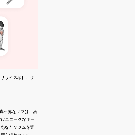
クササイズ項目、タ
。真っ赤なクマは、あ
マはユニークなポー
。あなたがジムを完
表情を浮かべます