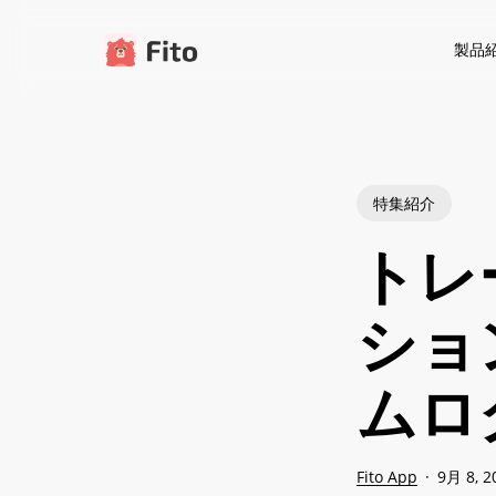
本
文
製品
へ
ス
キ
ッ
プ
特集紹介
トレ
ショ
ムロ
Fito App
9月 8, 2