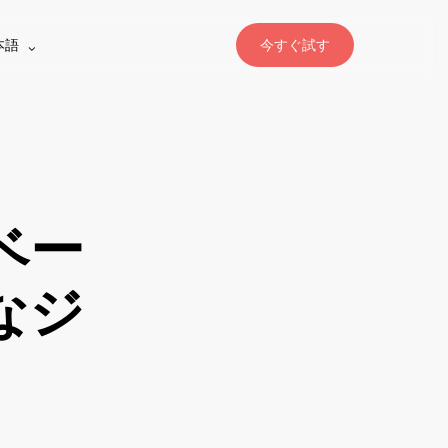
本語
今すぐ試す
ベー
なジ