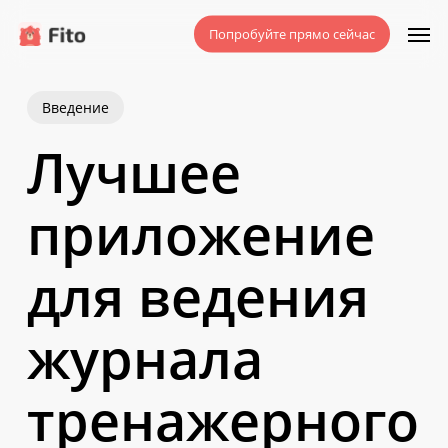
Перейти
Мен
Попробуйте прямо сейчас
к
основному
содержанию
Введение
Лучшее
приложение
для ведения
журнала
тренажерного