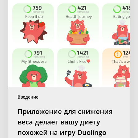
вашу
диету
похожей
на
игру
Duolingo
Введение
Приложение для снижения
веса делает вашу диету
похожей на игру Duolingo