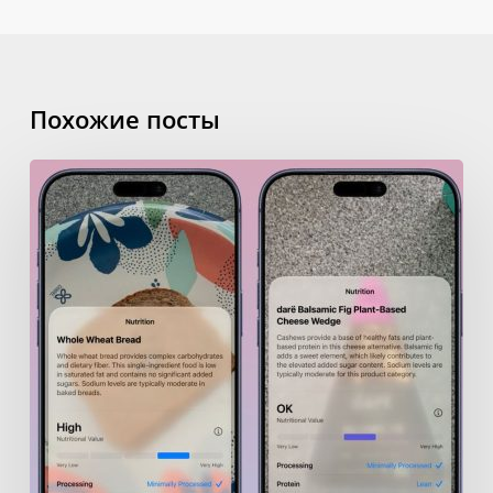
Похожие посты
iOS
27
Siri
Mode
in
Camera:
Start
a
Visual
Search
To
Track