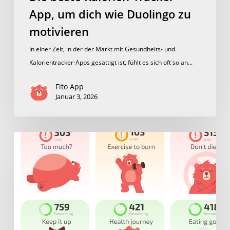
App, um dich wie Duolingo zu
motivieren
In einer Zeit, in der der Markt mit Gesundheits- und
Kalorientracker-Apps gesättigt ist, fühlt es sich oft so an...
Fito App
Januar 3, 2026
Eine
App
zum
Abnehmen
macht
Ihre
Ernährung