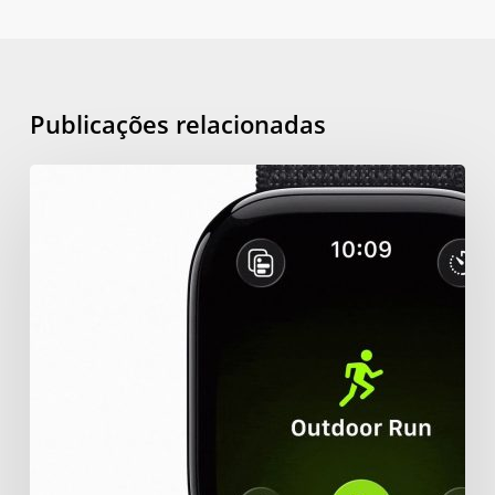
Publicações relacionadas
How
to
Add
Android
Friends
in
Apple
Fitness?