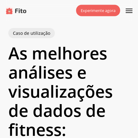
Saltar
Men
Experimente agora
para
o
conteúdo
Caso de utilização
principal
As melhores
análises e
visualizações
de dados de
fitness: