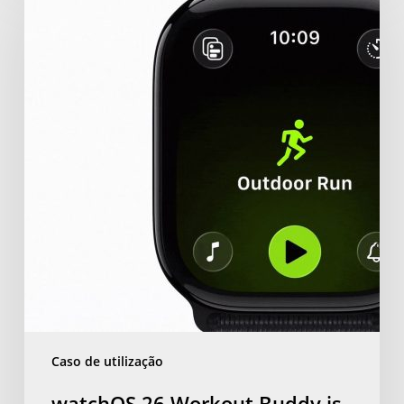
26
Workout
Buddy
is
Great,
But
Here
is
How
to
Truly
Gamify
Your
Fitness
Caso de utilização
watchOS 26 Workout Buddy is