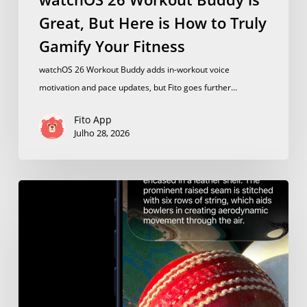
Great, But Here is How to Truly
Gamify Your Fitness
watchOS 26 Workout Buddy adds in-workout voice
motivation and pace updates, but Fito goes further...
Fito App
Julho 28, 2026
How
to
Track
Calories
with
iOS
27