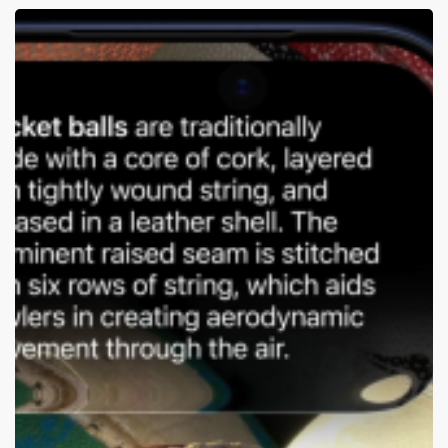
iOS
27
Görsel
Zeka
ile
Kalori
Takibi
Nasıl
Yapılır
(Ve
Eksiklikleri
Nelerdir)