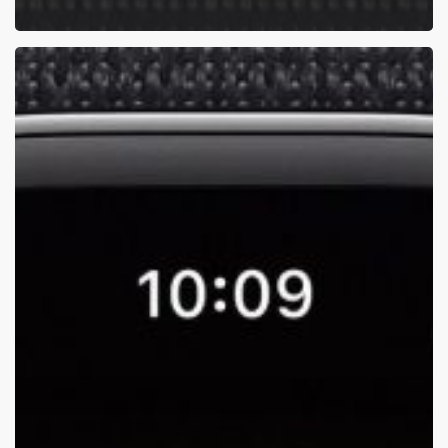
watchOS
26’daki
“Workout
Buddy”
Harika,
Ama
Fitness
Rutininizi
Gerçek
Anlamıyla
Oyunlaştırmanın
Yolu
İşte
Bu