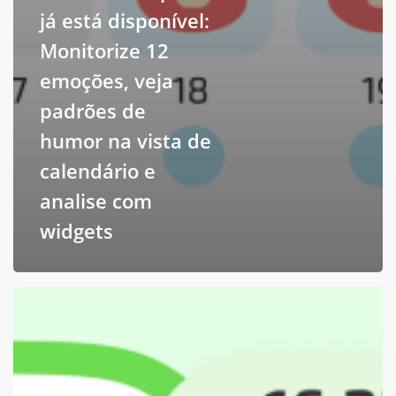
já está disponível:
Monitorize 12
emoções, veja
padrões de
humor na vista de
calendário e
analise com
widgets
Widgets
de
jejum
já
estão